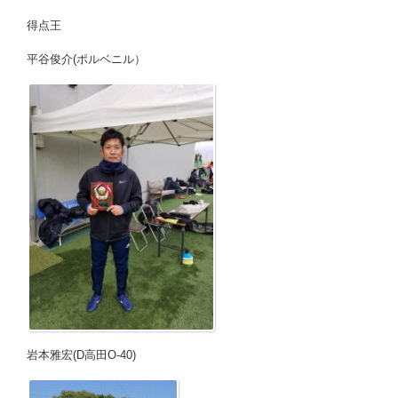
得点王
平谷俊介(ポルベニル）
岩本雅宏(D高田O-40)