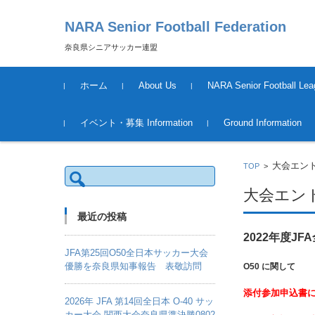
NARA Senior Football Federation
奈良県シニアサッカー連盟
コンテンツに移動
ホーム
About Us
NARA Senior Football Lea
運営について
League Schedule &Result
Tournament Information &
イベント・募集 Information
Ground Information
Result
2018年度
大会エント
TOP
>
検
索:
大会エント
最近の投稿
2022年度J
JFA第25回O50全日本サッカー大会
優勝を奈良県知事報告 表敬訪問
O50 に関して
添付参加申込書
2026年 JFA 第14回全日本 O-40 サッ
カー大会 関西大会奈良県準決勝0802