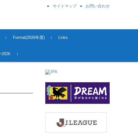
サイトマップ
お問い合わせ
Format(2026年度)
Links
奈良県サッカー協会
関西サッカー協会
JFA
J League
Kick OFF 登録
2026