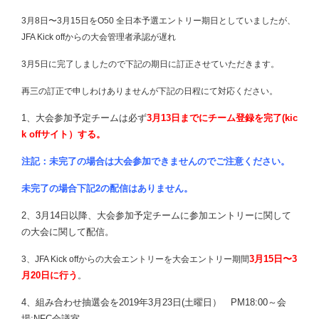
3月8日〜3月15日をO50 全日本予選エントリー期日としていましたが、
JFA Kick offからの大会管理者承認が遅れ
3月5日に完了しましたので下記の期日に訂正させていただきます。
再三の訂正で申しわけありませんが下記の日程にて対応ください。
1、大会参加予定チームは必ず
3月13日までにチーム登録を完了(kic
k offサイト）する。
注記：
未完了の場合は大会参加できませんのでご注意ください。
未完了の場合下記2の配信はありません。
2、3月14日以降、大会参加予定チームに参加エントリーに関して
の大会に関して配信。
3月15日〜3
3、JFA Kick offからの大会
エントリーを大会エントリー期間
月20日に行う
。
4、組み合わせ抽選会を2019年3月23日(土曜日） PM18:00～会
場:NFC会議室