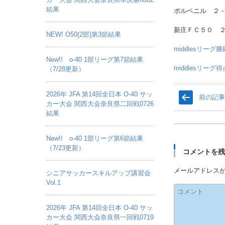
結果
ポルベニル ２
新庄ＦＣ５０ 
NEW! O50(2部)第3節結果
middlesリーグ
New!! o-40 1部リーグ第7節結果
middlesリー
（7/28更新）
2026年 JFA 第14回全日本 O-40 サッ
前の記
カー大会 関西大会奈良県二回戦0726
結果
New!! o-40 1部リーグ第6節結果
（7/23更新）
コメントを
メールアドレス
シニアサッカースキルアップ講習会
Vol.1
2026年 JFA 第14回全日本 O-40 サッ
カー大会 関西大会奈良県一回戦0719