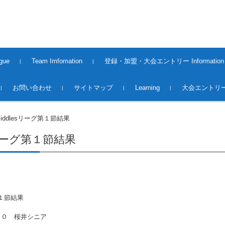
gue
Team Imfomation
登録・加盟・大会エントリー Information
2008〜2013Season
2014〜2015Season
2015〜2016Season
2016〜2017Season
2017〜2018Season
2018〜2019season
2019~2020season
2020〜2021 season
2021〜2022 season
2022〜2023 season
2023〜2024 season
2024〜2025 season
2025〜2026 Season
2016〜2017 Season（大
2017〜2018 Season（大
2018~2019season（大会）
2019～2020season（大会）
2020～2021season（大会）
2021～2022season（大会）
2022～2023season（大会）
2023～2024season（大会）
2024〜2025season(大会）
2025〜2026season(大会）
Premiere League Team
1st.Division Team
2nd.Division Team
Middles League Team【O5
登録・加盟
大会エントリー 2017
大会エントリー 2018
大会エントリー2019
大会エントリー2020
大会エントリー2021
大会エントリー2022
大会エントリー2023
大会エントリー2026
お問い合わせ
サイトマップ
Learning
大会エントリー
会）
会）
0】
iddlesリーグ第１節結果
sリーグ第１節結果
第１節結果
－０ 桜井シニア