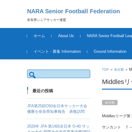
NARA Senior Football Federation
奈良県シニアサッカー連盟
コンテンツに移動
ホーム
About Us
NARA Senior Football Lea
運営について
League Schedule &Result
Tournament Information &
イベント・募集 Information
Ground Information
Result
2018年度
M
TOP
>
未分類
>
検
索:
Middle
最近の投稿
未分類
JFA第25回O50全日本サッカー大会
優勝を奈良県知事報告 表敬訪問
Middlesリーグ
2026年 JFA 第14回全日本 O-40 サッ
サンカント ７
カー大会 関西大会奈良県準決勝0802