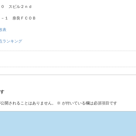
－０ スピル２ｎｄ
２－１ 奈良ＦＣＯＢ
勝敗表
グ得点ランキング
事
残す
が公開されることはありません。
※
が付いている欄は必須項目です