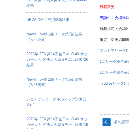
結果
日程変更
申請中・会場未
NEW! O50(2部)第3節結果
日程決定・会場
New!! o-40 1部リーグ第7節結果
（7/28更新）
確定、変更の間
プレミアリーグ組合
2026年 JFA 第14回全日本 O-40 サッ
カー大会 関西大会奈良県二回戦0726
1部リーグ組合表0
結果
2部リーグ組合表0
New!! o-40 1部リーグ第6節結果
middlesリーグ組
（7/23更新）
シニアサッカースキルアップ講習会
Vol.1
2026年 JFA 第14回全日本 O-40 サッ
前の記
カー大会 関西大会奈良県一回戦0719