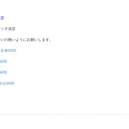
決定
ピッチ決定
違いの無いようにお願いします。
表0430
430
430
合せ0430
事