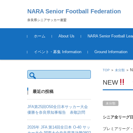
NARA Senior Football Federation
奈良県シニアサッカー連盟
コンテンツに移動
ホーム
About Us
NARA Senior Football Lea
運営について
League Schedule &Result
Tournament Information &
イベント・募集 Information
Ground Information
Result
2018年度
TOP
>
未分類
>
検
索:
NEW
シ
最近の投稿
未分類
JFA第25回O50全日本サッカー大会
優勝を奈良県知事報告 表敬訪問
シニア全リーグ
2026年 JFA 第14回全日本 O-40 サッ
プレミアリーグ・1
カー大会 関西大会奈良県準決勝0802