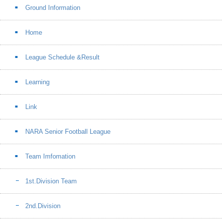
Ground Information
Home
League Schedule &Result
Learning
Link
NARA Senior Football League
Team Imfomation
1st.Division Team
2nd.Division