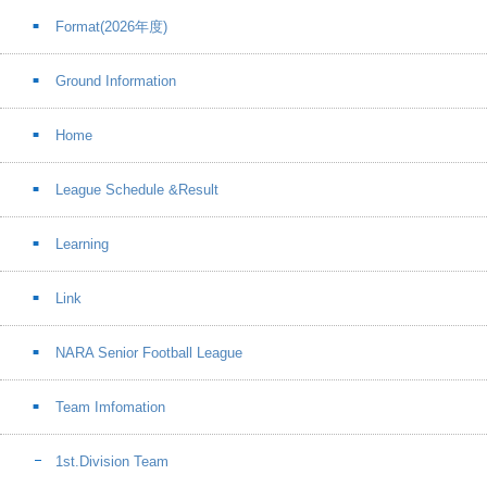
Format(2026年度)
Ground Information
Home
League Schedule &Result
Learning
Link
NARA Senior Football League
Team Imfomation
1st.Division Team