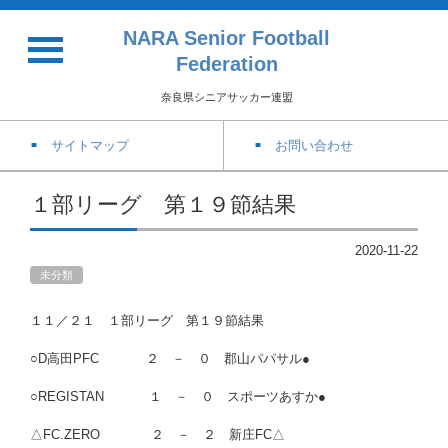
NARA Senior Football
Federation
奈良県シニアサッカー連盟
サイトマップ
お問い合わせ
１部リーグ 第１９節結果
2020-11-22
未分類
１１／２１ １部リーグ 第１９節結果
○D高田PFC ２ － ０ 郡山パパサル●
○REGISTAN １ － ０ スポーツあすか●
△FC.ZERO ２ － ２ 新庄FC△