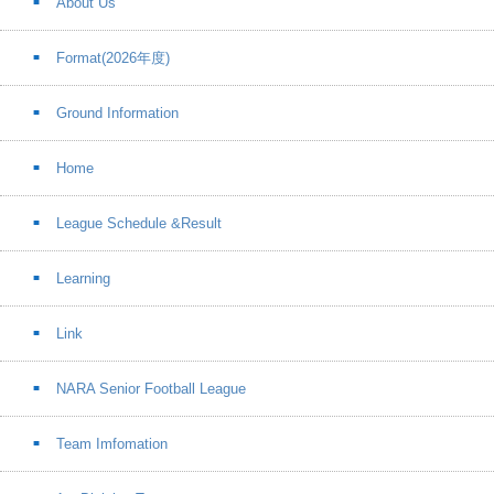
About Us
Format(2026年度)
Ground Information
Home
League Schedule &Result
Learning
Link
NARA Senior Football League
Team Imfomation