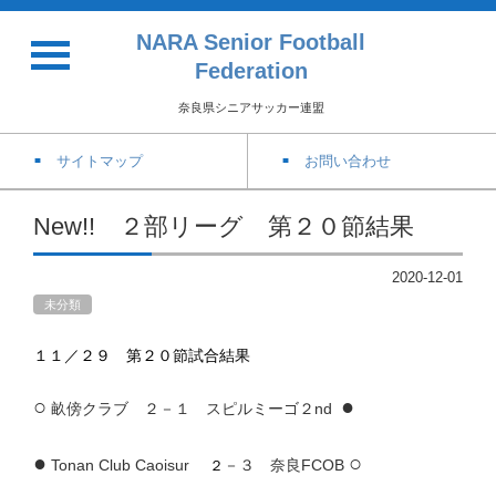
NARA Senior Football
Federation
奈良県シニアサッカー連盟
サイトマップ
お問い合わせ
New!! ２部リーグ 第２０節結果
2020-12-01
未分類
１１／２９ 第２０節試合結果
○
●
畝傍クラブ
２－１ スピルミーゴ２nd
●
○
Tonan Club Caoisur
－３ 奈良FCOB
２