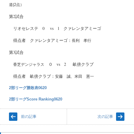
道(2点）
第2試合
リオセレステ 0 vs 1 クァレンタアミーゴ
得点者 クァレンタアミーゴ：
長利 孝行
第3試合
０ vs 2 畝傍クラブ
香芝デンジャラス
得点者 畝傍クラブ：
安藤 誠、米田 憲一
2部リーグ勝敗表0620
2部リーグScore Ranking0620
前の記事
次の記事