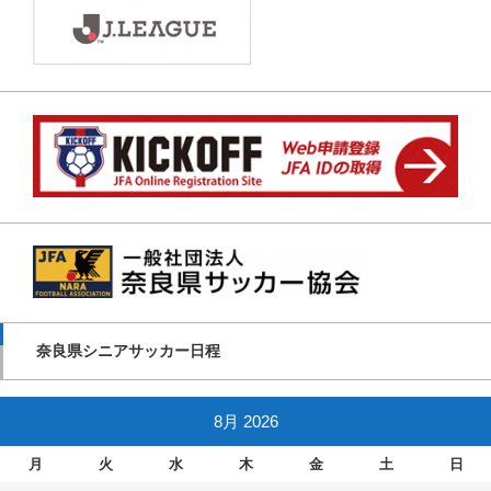
奈良県シニアサッカー日程
8月 2026
月
火
水
木
金
土
日