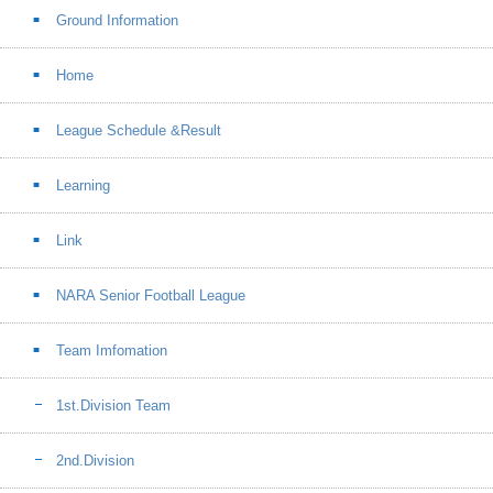
Ground Information
Home
League Schedule &Result
Learning
Link
NARA Senior Football League
Team Imfomation
1st.Division Team
2nd.Division