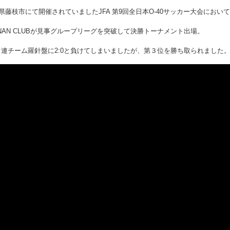
岡県藤枝市にて開催されていましたJFA 第9回全日本O-40サッカー大会におい
NAN CLUBが見事グループリーグを突破して決勝トーナメント出場。
連チーム羅針盤に2:0と負けてしまいましたが、第３位を勝ち取られました