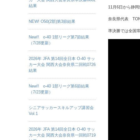
結果
11月6日から静
奈良県代表 TO
NEW! O50(2部)第3節結果
準決勝では全国常
New!! o-40 1部リーグ第7節結果
（7/28更新）
2026年 JFA 第14回全日本 O-40 サッ
カー大会 関西大会奈良県二回戦0726
結果
New!! o-40 1部リーグ第6節結果
（7/23更新）
シニアサッカースキルアップ講習会
Vol.1
2026年 JFA 第14回全日本 O-40 サッ
カー大会 関西大会奈良県一回戦0719