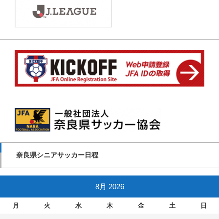
奈良県シニアサッカー日程
8月 2026
月
火
水
木
金
土
日