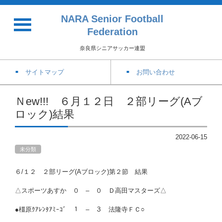
NARA Senior Football
Federation
奈良県シニアサッカー連盟
サイトマップ
お問い合わせ
Ｎew!!! ６月１２日 ２部リーグ(Aブ
ロック)結果
2022-06-15
未分類
６/１２ ２部リーグ(Aブロック)第２節 結果
△スポーツあすか ０ – ０ Ｄ高田マスターズ△
●橿原ｸｱﾚﾝﾀｱﾐｰｺﾞ １ – ３ 法隆寺ＦＣ○