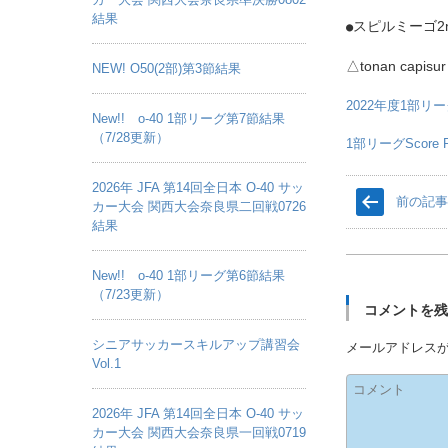
結果
スピルミーゴ2
●
△tonan capi
NEW! O50(2部)第3節結果
2022年度1部リ
New!! o-40 1部リーグ第7節結果
（7/28更新）
1部リーグScore Ra
2026年 JFA 第14回全日本 O-40 サッ
前の記
カー大会 関西大会奈良県二回戦0726
結果
New!! o-40 1部リーグ第6節結果
（7/23更新）
コメントを
シニアサッカースキルアップ講習会
メールアドレス
Vol.1
2026年 JFA 第14回全日本 O-40 サッ
カー大会 関西大会奈良県一回戦0719