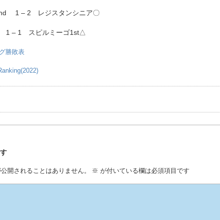
nd 1 – 2 レジスタンシニア〇
sur 1 – 1 スピルミーゴ1st△
ーグ勝敗表
nking(2022)
事
残す
が公開されることはありません。
※
が付いている欄は必須項目です