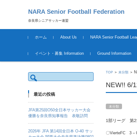
NARA Senior Football Federation
奈良県シニアサッカー連盟
コンテンツに移動
ホーム
About Us
NARA Senior Football Lea
運営について
League Schedule &Result
Tournament Information &
イベント・募集 Information
Ground Information
Result
2018年度
N
TOP
>
未分類
>
検
索:
NEW!! 
最近の投稿
未分類
JFA第25回O50全日本サッカー大会
優勝を奈良県知事報告 表敬訪問
1部リーグ 第
2026年 JFA 第14回全日本 O-40 サッ
〇VierteFC 3
カー大会 関西大会奈良県準決勝0802