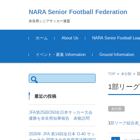
NARA Senior Football Federation
奈良県シニアサッカー連盟
コンテンツに移動
ホーム
About Us
NARA Senior Football Lea
運営について
League Schedule &Result
Tournament Information &
イベント・募集 Information
Ground Information
Result
2018年度
TOP
>
未分類
>
検
索:
1部リー
最近の投稿
未分類
JFA第25回O50全日本サッカー大会
優勝を奈良県知事報告 表敬訪問
1
部リーグ組合表_2
2026年 JFA 第14回全日本 O-40 サッ
カー大会 関西大会奈良県準決勝0802