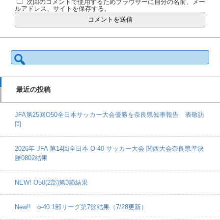
次回のコメントで使用するためブラウザーに自分の名前、メー
ルアドレス、サイトを保存する。
検
索:
最近の投稿
JFA第25回O50全日本サッカー大会優勝を奈良県知事報告 表敬訪
問
2026年 JFA 第14回全日本 O-40 サッカー大会 関西大会奈良県準決
勝0802結果
NEW! O50(2部)第3節結果
New!! o-40 1部リーグ第7節結果（7/28更新）