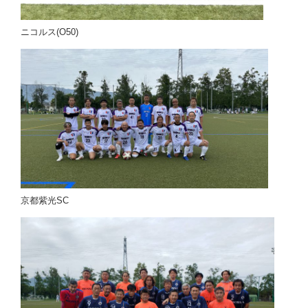
ニコルス(O50)
京都紫光SC