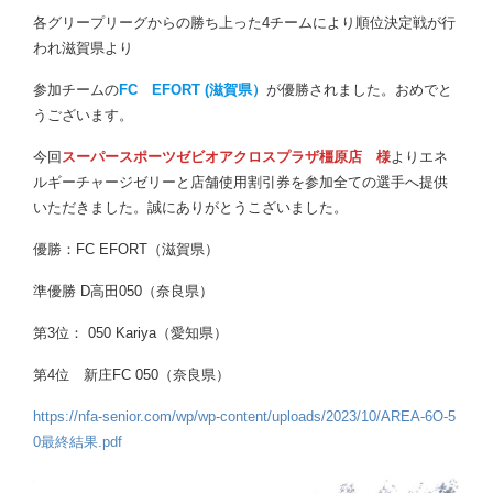
各グリープリーグからの勝ち上った4チームにより順位決定戦が行
われ滋賀県より
参加チームの
FC EFORT (滋賀県）
が優勝されました。おめでと
うございます。
今回
スーパースポーツゼビオアクロスプラザ橿原店 様
よりエネ
ルギーチャージゼリーと店舗使用割引券を参加全ての選手へ提供
いただきました。誠にありがとうこざいました。
優勝：FC EFORT（滋賀県）
準優勝 D高田050（奈良県）
第3位： 050 Kariya（愛知県）
第4位 新庄FC 050（奈良県）
https://nfa-senior.com/wp/wp-content/uploads/2023/10/AREA-6O-5
0最終結果.pdf