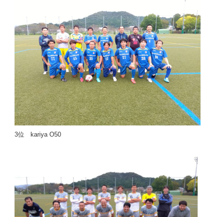
3位 kariya O50