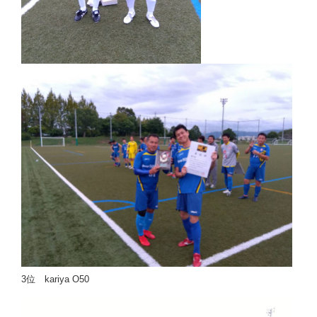
3位 kariya O50