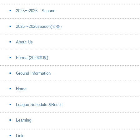
2025〜2026 Season
2025〜2026season(大会）
About Us
Format(2026年度)
Ground Information
Home
League Schedule &Result
Learning
Link