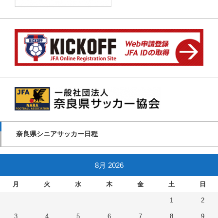
奈良県シニアサッカー日程
8月 2026
月
火
水
木
金
土
日
1
2
3
4
5
6
7
8
9