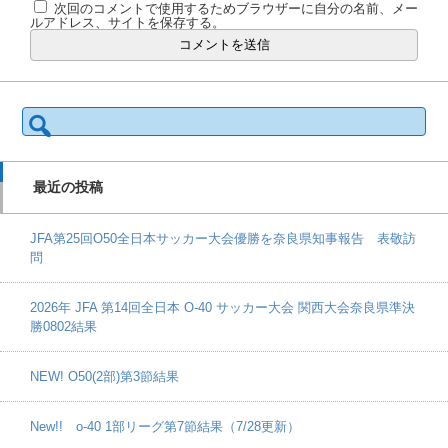
次回のコメントで使用するためブラウザーに自分の名前、メー
ルアドレス、サイトを保存する。
検
索:
最近の投稿
JFA第25回O50全日本サッカー大会優勝を奈良県知事報告 表敬訪
問
2026年 JFA 第14回全日本 O-40 サッカー大会 関西大会奈良県準決
勝0802結果
NEW! O50(2部)第3節結果
New!! o-40 1部リーグ第7節結果（7/28更新）