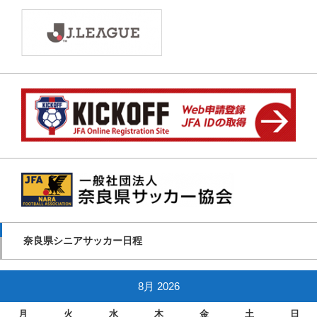
奈良県シニアサッカー日程
8月 2026
月
火
水
木
金
土
日