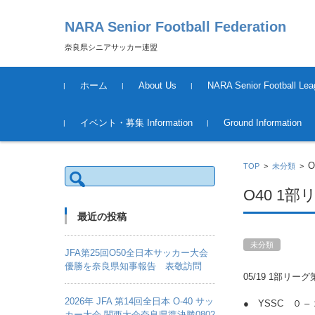
NARA Senior Football Federation
奈良県シニアサッカー連盟
コンテンツに移動
ホーム
About Us
NARA Senior Football Lea
運営について
League Schedule &Result
Tournament Information &
イベント・募集 Information
Ground Information
Result
2018年度
TOP
>
未分類
>
検
索:
O40 1
最近の投稿
未分類
JFA第25回O50全日本サッカー大会
優勝を奈良県知事報告 表敬訪問
05/19 1部リー
2026年 JFA 第14回全日本 O-40 サッ
● YSSC ０ 
カー大会 関西大会奈良県準決勝0802