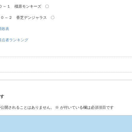
０ – １ 橿原モンキーズ 〇
FC ０ – ２ 香芝デンジャラス 〇
グ勝敗表
グ得点者ランキング
事
残す
が公開されることはありません。
※
が付いている欄は必須項目です