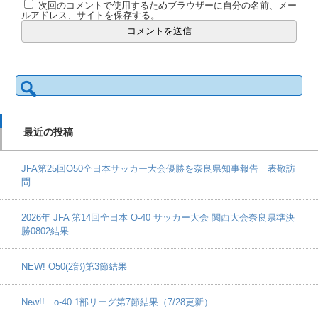
次回のコメントで使用するためブラウザーに自分の名前、メー
ルアドレス、サイトを保存する。
検
索:
最近の投稿
JFA第25回O50全日本サッカー大会優勝を奈良県知事報告 表敬訪
問
2026年 JFA 第14回全日本 O-40 サッカー大会 関西大会奈良県準決
勝0802結果
NEW! O50(2部)第3節結果
New!! o-40 1部リーグ第7節結果（7/28更新）