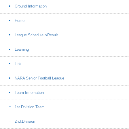
Ground Information
Home
League Schedule &Result
Learning
Link
NARA Senior Football League
Team Imfomation
1st.Division Team
2nd.Division