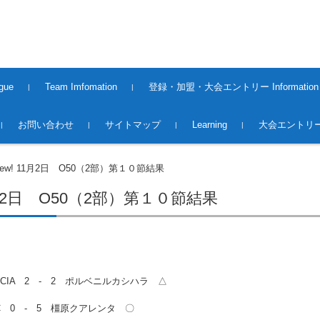
gue
Team Imfomation
登録・加盟・大会エントリー Information
2008〜2013Season
2014〜2015Season
2015〜2016Season
2016〜2017Season
2017〜2018Season
2018〜2019season
2019~2020season
2020〜2021 season
2021〜2022 season
2022〜2023 season
2023〜2024 season
2024〜2025 season
2025〜2026 Season
2016〜2017 Season（大
2017〜2018 Season（大
2018~2019season（大会）
2019～2020season（大会）
2020～2021season（大会）
2021～2022season（大会）
2022～2023season（大会）
2023～2024season（大会）
2024〜2025season(大会）
2025〜2026season(大会）
Premiere League Team
1st.Division Team
2nd.Division Team
Middles League Team【O5
登録・加盟
大会エントリー 2017
大会エントリー 2018
大会エントリー2019
大会エントリー2020
大会エントリー2021
大会エントリー2022
大会エントリー2023
大会エントリー2026
お問い合わせ
サイトマップ
Learning
大会エントリー
会）
会）
0】
New! 11月2日 O50（2部）第１０節結果
1月2日 O50（2部）第１０節結果
ENCIA 2 - 2 ポルベニルカシハラ △
C 0 - 5 橿原クアレンタ 〇