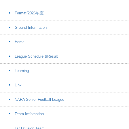
Format(2026年度)
Ground Information
Home
League Schedule &Result
Learning
Link
NARA Senior Football League
Team Imfomation
1st.Division Team