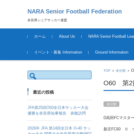
NARA Senior Football Federation
奈良県シニアサッカー連盟
コンテンツに移動
ホーム
About Us
NARA Senior Football Lea
運営について
League Schedule &Result
Tournament Information &
イベント・募集 Information
Ground Information
Result
2018年度
TOP
>
未分類
>
検
索:
O60 第
最近の投稿
未分類
JFA第25回O50全日本サッカー大会
優勝を奈良県知事報告 表敬訪問
D高田FCマスタ
2026年 JFA 第14回全日本 O-40 サッ
新庄FC60 ０
カー大会 関西大会奈良県準決勝0802