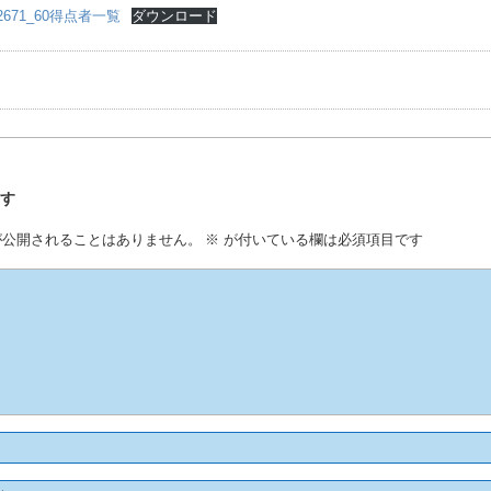
472671_60得点者一覧
ダウンロード
事
残す
が公開されることはありません。
※
が付いている欄は必須項目です