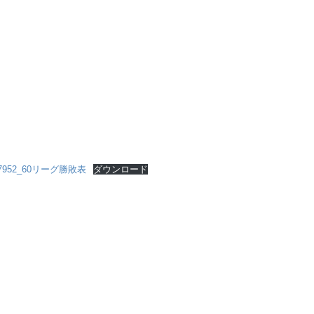
997952_60リーグ勝敗表
ダウンロード