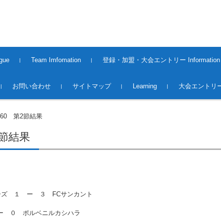
gue
Team Imfomation
登録・加盟・大会エントリー Information
2008〜2013Season
2014〜2015Season
2015〜2016Season
2016〜2017Season
2017〜2018Season
2018〜2019season
2019~2020season
2020〜2021 season
2021〜2022 season
2022〜2023 season
2023〜2024 season
2024〜2025 season
2025〜2026 Season
2016〜2017 Season（大
2017〜2018 Season（大
2018~2019season（大会）
2019～2020season（大会）
2020～2021season（大会）
2021～2022season（大会）
2022～2023season（大会）
2023～2024season（大会）
2024〜2025season(大会）
2025〜2026season(大会）
Premiere League Team
1st.Division Team
2nd.Division Team
Middles League Team【O5
登録・加盟
大会エントリー 2017
大会エントリー 2018
大会エントリー2019
大会エントリー2020
大会エントリー2021
大会エントリー2022
大会エントリー2023
大会エントリー2026
お問い合わせ
サイトマップ
Learning
大会エントリー
会）
会）
0】
O60 第2節結果
2節結果
ーズ １ ー ３ FCサンカント
 ー ０ ポルベニルカシハラ