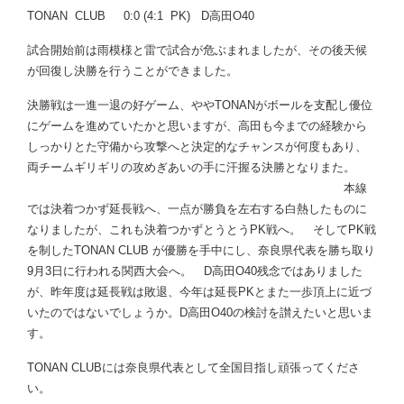
TONAN CLUB 0:0 (4:1 PK) D高田O40
試合開始前は雨模様と雷で試合が危ぶまれましたが、その後天候
が回復し決勝を行うことができました。
決勝戦は一進一退の好ゲーム、ややTONANがボールを支配し優位
にゲームを進めていたかと思いますが、高田も今までの経験から
しっかりとた守備から攻撃へと決定的なチャンスが何度もあり、
両チームギリギリの攻めぎあいの手に汗握る決勝となりまた。
本線
では決着つかず延長戦へ、一点が勝負を左右する白熱したものに
なりましたが、これも決着つかずとうとうPK戦へ。 そしてPK戦
を制したTONAN CLUB が優勝を手中にし、奈良県代表を勝ち取り
9月3日に行われる関西大会へ。 D高田O40残念ではありました
が、昨年度は延長戦は敗退、今年は延長PKとまた一歩頂上に近づ
いたのではないでしょうか。D高田O40の検討を讃えたいと思いま
す。
TONAN CLUBには奈良県代表として全国目指し頑張ってくださ
い。